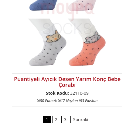
Puantiyeli Ayıcık Desen Yarım Konç Bebe
Çorabı
Stok Kodu:
32110-09
%80 Pamuk %17 Naylon %3 Elastan
1
2
3
Sonraki