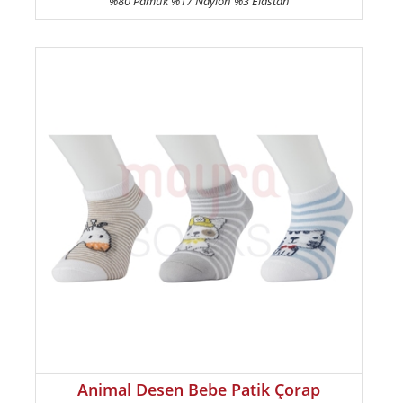
%80 Pamuk %17 Naylon %3 Elastan
Animal Desen Bebe Patik Çorap