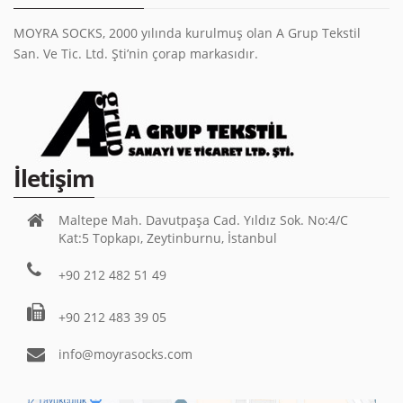
MOYRA SOCKS, 2000 yılında kurulmuş olan A Grup Tekstil
San. Ve Tic. Ltd. Şti’nin çorap markasıdır.
İletişim
Maltepe Mah. Davutpaşa Cad. Yıldız Sok. No:4/C
Kat:5 Topkapı, Zeytinburnu, İstanbul
+90 212 482 51 49
+90 212 483 39 05
info@moyrasocks.com