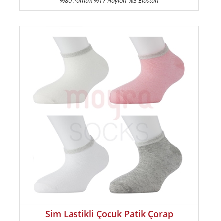
%80 Pamuk %17 Naylon %3 Elastan
Sim Lastikli Çocuk Patik Çorap