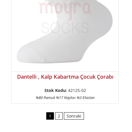
Dantelli , Kalp Kabartma Çocuk Çorabı
Stok Kodu:
42125-02
%80 Pamuk %17 Naylon %3 Elastan
1
2
Sonraki