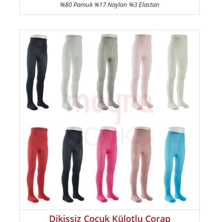
%80 Pamuk %17 Naylon %3 Elastan
Dikişsiz Çocuk Külotlu Çorap