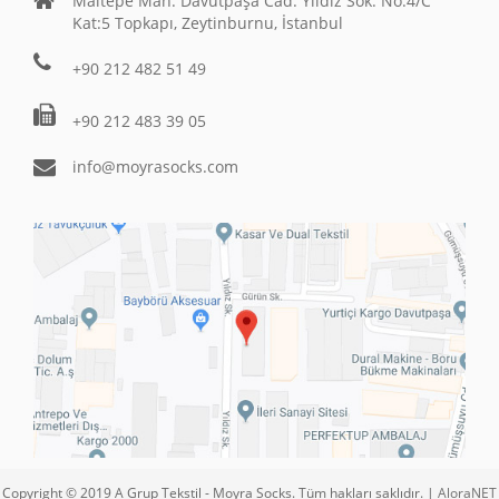
Maltepe Mah. Davutpaşa Cad. Yıldız Sok. No:4/C
Kat:5 Topkapı, Zeytinburnu, İstanbul
+90 212 482 51 49
+90 212 483 39 05
info@moyrasocks.com
Copyright © 2019 A Grup Tekstil - Moyra Socks. Tüm hakları saklıdır. |
AloraNET