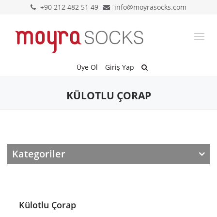
+90 212 482 51 49
info@moyrasocks.com
Togg
navi
Üye Ol
Giriş Yap
KÜLOTLU ÇORAP
Kategoriler
Külotlu Çorap