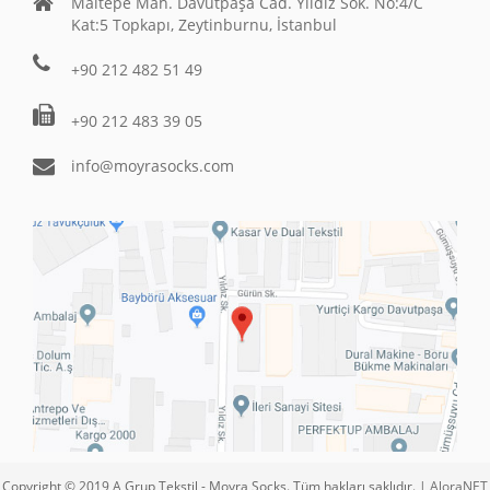
Maltepe Mah. Davutpaşa Cad. Yıldız Sok. No:4/C
Kat:5 Topkapı, Zeytinburnu, İstanbul
+90 212 482 51 49
+90 212 483 39 05
info@moyrasocks.com
Copyright © 2019 A Grup Tekstil - Moyra Socks. Tüm hakları saklıdır. |
AloraNET