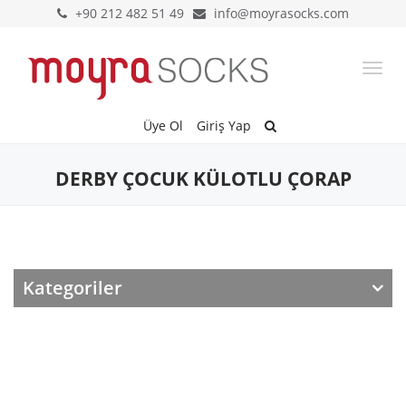
+90 212 482 51 49
info@moyrasocks.com
Togg
navi
Üye Ol
Giriş Yap
DERBY ÇOCUK KÜLOTLU ÇORAP
Kategoriler