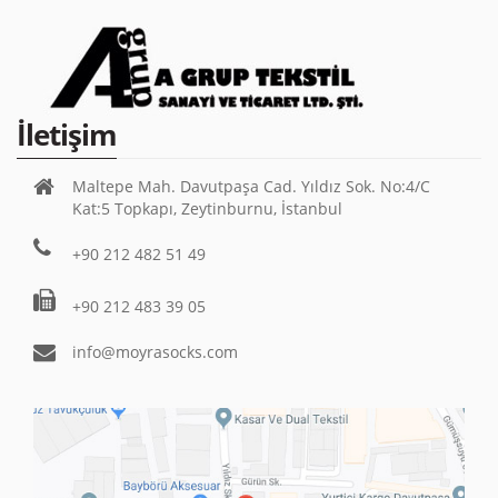
İletişim
Maltepe Mah. Davutpaşa Cad. Yıldız Sok. No:4/C
Kat:5 Topkapı, Zeytinburnu, İstanbul
+90 212 482 51 49
+90 212 483 39 05
info@moyrasocks.com