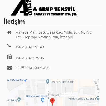
İletişim
Maltepe Mah. Davutpaşa Cad. Yıldız Sok. No:4/C
Kat:5 Topkapı, Zeytinburnu, İstanbul
+90 212 482 51 49
+90 212 483 39 05
info@moyrasocks.com