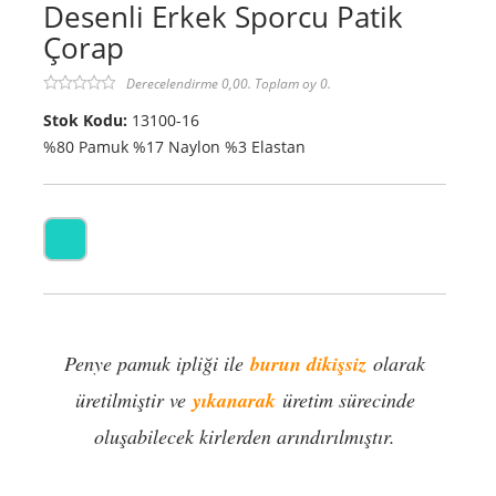
Desenli Erkek Sporcu Patik
Çorap
Derecelendirme 0,00. Toplam oy 0.
Stok Kodu:
13100-16
%80 Pamuk %17 Naylon %3 Elastan
Penye pamuk ipliği ile
burun dikişsiz
olarak
üretilmiştir ve
yıkanarak
üretim sürecinde
oluşabilecek kirlerden arındırılmıştır.